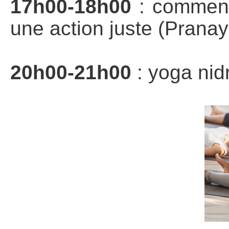
17h00-18h00
: comment
une action juste (Pranay
Jus du
20h00-21h00
: yoga nid