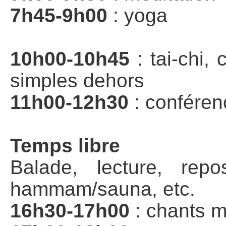
7h45-9h00
: yoga
Jus du 
10h00-10h45
: tai-chi
simples dehors
11h00-12h30
: conférenc
Jus du
Temps libre
Balade, lecture, repo
hammam/sauna, etc.
16h30-17h00
: chants mé