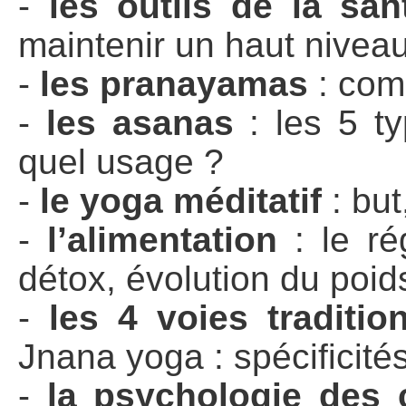
-
les outils de la san
maintenir un haut niveau 
-
les pranayamas
: com
-
les asanas
: les 5 t
quel usage ?
-
le yoga méditatif
: but
-
l’alimentation
: le ré
détox, évolution du poid
-
les 4 voies traditi
Jnana yoga : spécificité
-
la psychologie des 