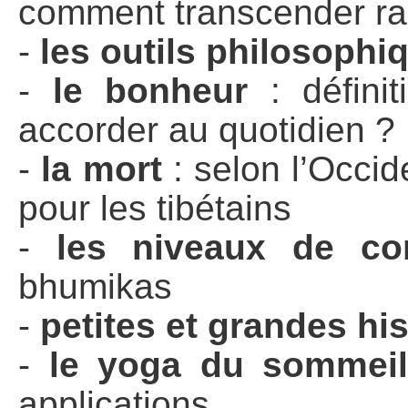
comment transcender r
-
les outils philosophi
-
le bonheur
: définit
accorder au quotidien ?
-
la mort
: selon l’Occid
pour les tibétains
-
les niveaux de co
bhumikas
-
petites et grandes his
-
le yoga du sommeil
applications